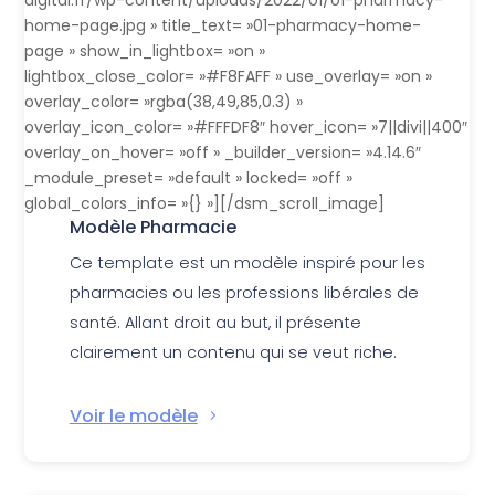
home-page.jpg » title_text= »01-pharmacy-home-
page » show_in_lightbox= »on »
lightbox_close_color= »#F8FAFF » use_overlay= »on »
overlay_color= »rgba(38,49,85,0.3) »
overlay_icon_color= »#FFFDF8″ hover_icon= »7||divi||400″
overlay_on_hover= »off » _builder_version= »4.14.6″
_module_preset= »default » locked= »off »
global_colors_info= »{} »][/dsm_scroll_image]
Modèle Pharmacie
Ce template est un modèle inspiré pour les
pharmacies ou les professions libérales de
santé. Allant droit au but, il présente
clairement un contenu qui se veut riche.
Voir le modèle