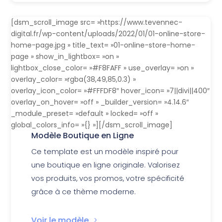
[dsm_scroll_image src= »https://www.tevennec-
digital.fr/wp-content/uploads/2022/01/01-online-store-
home-page.jpg » title_text= »01-online-store-home-
page » show_in_lightbox= »on »
lightbox_close_color= »#F8FAFF » use_overlay= »on »
overlay_color= »rgba(38,49,85,0.3) »
overlay_icon_color= »#FFFDF8″ hover_icon= »7||divi||400″
overlay_on_hover= »off » _builder_version= »4.14.6″
_module_preset= »default » locked= »off »
global_colors_info= »{} »][/dsm_scroll_image]
Modèle Boutique en Ligne
Ce template est un modèle inspiré pour
une boutique en ligne originale. Valorisez
vos produits, vos promos, votre spécificité
grâce à ce thème moderne.
Voir le modèle