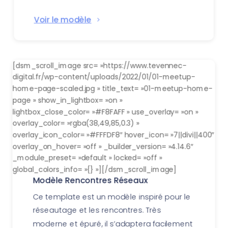
Voir le modèle
[dsm_scroll_image src= »https://www.tevennec-
digital.fr/wp-content/uploads/2022/01/01-meetup-
home-page-scaled.jpg » title_text= »01-meetup-home-
page » show_in_lightbox= »on »
lightbox_close_color= »#F8FAFF » use_overlay= »on »
overlay_color= »rgba(38,49,85,0.3) »
overlay_icon_color= »#FFFDF8″ hover_icon= »7||divi||400″
overlay_on_hover= »off » _builder_version= »4.14.6″
_module_preset= »default » locked= »off »
global_colors_info= »{} »][/dsm_scroll_image]
Modèle Rencontres Réseaux
Ce template est un modèle inspiré pour le
réseautage et les rencontres. Très
moderne et épuré, il s’adaptera facilement