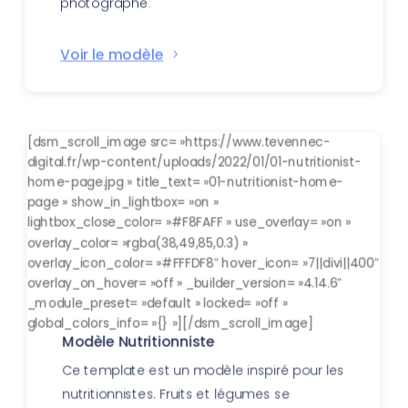
photographe.
Voir le modèle
[dsm_scroll_image src= »https://www.tevennec-
digital.fr/wp-content/uploads/2022/01/01-nutritionist-
home-page.jpg » title_text= »01-nutritionist-home-
page » show_in_lightbox= »on »
lightbox_close_color= »#F8FAFF » use_overlay= »on »
overlay_color= »rgba(38,49,85,0.3) »
overlay_icon_color= »#FFFDF8″ hover_icon= »7||divi||400″
overlay_on_hover= »off » _builder_version= »4.14.6″
_module_preset= »default » locked= »off »
global_colors_info= »{} »][/dsm_scroll_image]
Modèle Nutritionniste
Ce template est un modèle inspiré pour les
nutritionnistes. Fruits et légumes se