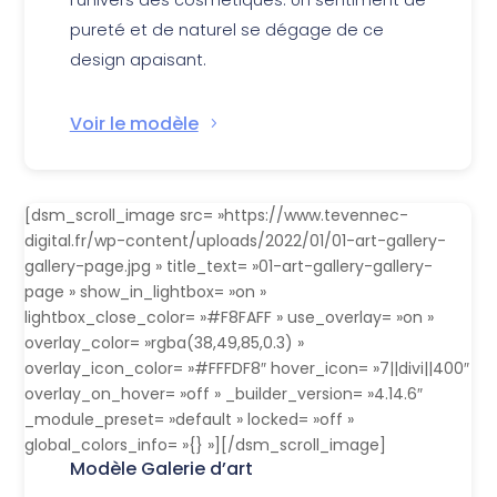
pureté et de naturel se dégage de ce
design apaisant.
Voir le modèle
[dsm_scroll_image src= »https://www.tevennec-
digital.fr/wp-content/uploads/2022/01/01-art-gallery-
gallery-page.jpg » title_text= »01-art-gallery-gallery-
page » show_in_lightbox= »on »
lightbox_close_color= »#F8FAFF » use_overlay= »on »
overlay_color= »rgba(38,49,85,0.3) »
overlay_icon_color= »#FFFDF8″ hover_icon= »7||divi||400″
overlay_on_hover= »off » _builder_version= »4.14.6″
_module_preset= »default » locked= »off »
global_colors_info= »{} »][/dsm_scroll_image]
Modèle Galerie d’art