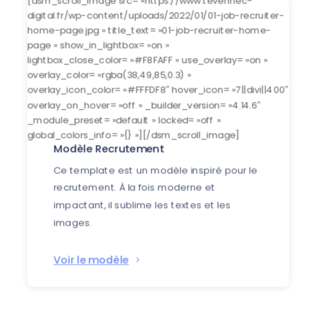
[dsm_scroll_image src= »https://www.tevennec-
digital.fr/wp-content/uploads/2022/01/01-job-recruiter-
home-page.jpg » title_text= »01-job-recruiter-home-
page » show_in_lightbox= »on »
lightbox_close_color= »#F8FAFF » use_overlay= »on »
overlay_color= »rgba(38,49,85,0.3) »
overlay_icon_color= »#FFFDF8″ hover_icon= »7||divi||400″
overlay_on_hover= »off » _builder_version= »4.14.6″
_module_preset= »default » locked= »off »
global_colors_info= »{} »][/dsm_scroll_image]
Modèle Recrutement
Ce template est un modèle inspiré pour le
recrutement. À la fois moderne et
impactant, il sublime les textes et les
images.
Voir le modèle