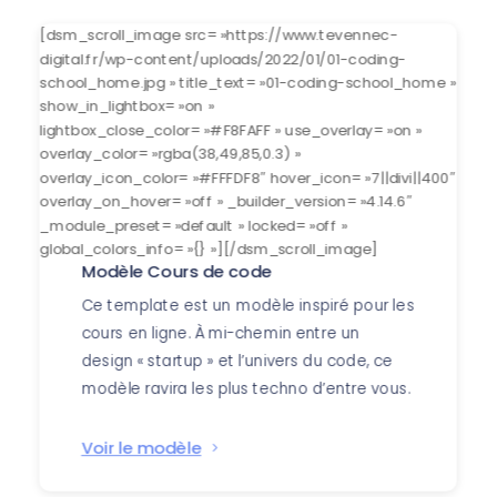
[dsm_scroll_image src= »https://www.tevennec-
digital.fr/wp-content/uploads/2022/01/01-coding-
school_home.jpg » title_text= »01-coding-school_home »
show_in_lightbox= »on »
lightbox_close_color= »#F8FAFF » use_overlay= »on »
overlay_color= »rgba(38,49,85,0.3) »
overlay_icon_color= »#FFFDF8″ hover_icon= »7||divi||400″
overlay_on_hover= »off » _builder_version= »4.14.6″
_module_preset= »default » locked= »off »
global_colors_info= »{} »][/dsm_scroll_image]
Modèle Cours de code
Ce template est un modèle inspiré pour les
cours en ligne. À mi-chemin entre un
design « startup » et l’univers du code, ce
modèle ravira les plus techno d’entre vous.
Voir le modèle