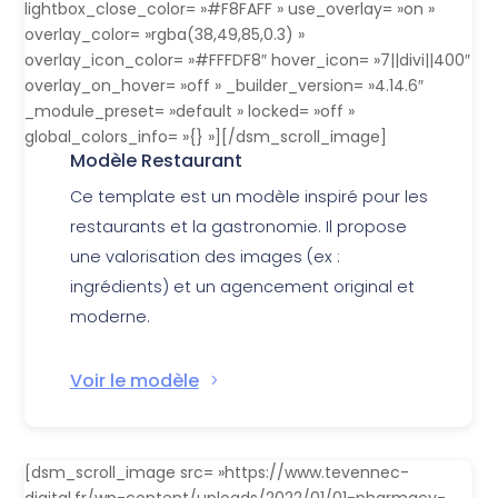
lightbox_close_color= »#F8FAFF » use_overlay= »on »
overlay_color= »rgba(38,49,85,0.3) »
overlay_icon_color= »#FFFDF8″ hover_icon= »7||divi||400″
overlay_on_hover= »off » _builder_version= »4.14.6″
_module_preset= »default » locked= »off »
global_colors_info= »{} »][/dsm_scroll_image]
Modèle Restaurant
Ce template est un modèle inspiré pour les
restaurants et la gastronomie. Il propose
une valorisation des images (ex :
ingrédients) et un agencement original et
moderne.
Voir le modèle
[dsm_scroll_image src= »https://www.tevennec-
digital.fr/wp-content/uploads/2022/01/01-pharmacy-