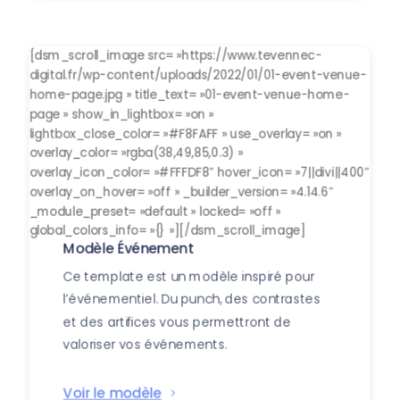
[dsm_scroll_image src= »https://www.tevennec-
digital.fr/wp-content/uploads/2022/01/01-event-venue-
home-page.jpg » title_text= »01-event-venue-home-
page » show_in_lightbox= »on »
lightbox_close_color= »#F8FAFF » use_overlay= »on »
overlay_color= »rgba(38,49,85,0.3) »
overlay_icon_color= »#FFFDF8″ hover_icon= »7||divi||400″
overlay_on_hover= »off » _builder_version= »4.14.6″
_module_preset= »default » locked= »off »
global_colors_info= »{} »][/dsm_scroll_image]
Modèle Événement
Ce template est un modèle inspiré pour
l’événementiel. Du punch, des contrastes
et des artifices vous permettront de
valoriser vos événements.
Voir le modèle