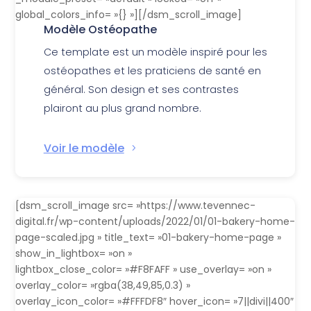
global_colors_info= »{} »][/dsm_scroll_image]
Modèle Ostéopathe
Ce template est un modèle inspiré pour les
ostéopathes et les praticiens de santé en
général. Son design et ses contrastes
plairont au plus grand nombre.
Voir le modèle
[dsm_scroll_image src= »https://www.tevennec-
digital.fr/wp-content/uploads/2022/01/01-bakery-home-
page-scaled.jpg » title_text= »01-bakery-home-page »
show_in_lightbox= »on »
lightbox_close_color= »#F8FAFF » use_overlay= »on »
overlay_color= »rgba(38,49,85,0.3) »
overlay_icon_color= »#FFFDF8″ hover_icon= »7||divi||400″