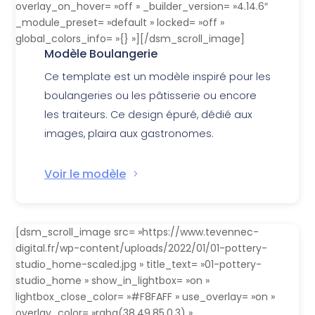
overlay_on_hover= »off » _builder_version= »4.14.6″
_module_preset= »default » locked= »off »
global_colors_info= »{} »][/dsm_scroll_image]
Modèle Boulangerie
Ce template est un modèle inspiré pour les
boulangeries ou les pâtisserie ou encore
les traiteurs. Ce design épuré, dédié aux
images, plaira aux gastronomes.
Voir le modèle
[dsm_scroll_image src= »https://www.tevennec-
digital.fr/wp-content/uploads/2022/01/01-pottery-
studio_home-scaled.jpg » title_text= »01-pottery-
studio_home » show_in_lightbox= »on »
lightbox_close_color= »#F8FAFF » use_overlay= »on »
overlay_color= »rgba(38,49,85,0.3) »