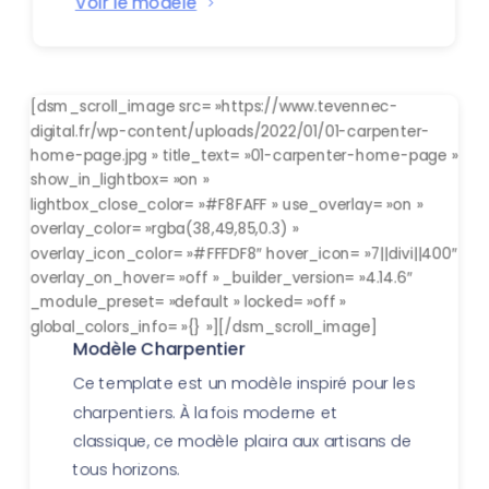
Voir le modèle
[dsm_scroll_image src= »https://www.tevennec-
digital.fr/wp-content/uploads/2022/01/01-carpenter-
home-page.jpg » title_text= »01-carpenter-home-page »
show_in_lightbox= »on »
lightbox_close_color= »#F8FAFF » use_overlay= »on »
overlay_color= »rgba(38,49,85,0.3) »
overlay_icon_color= »#FFFDF8″ hover_icon= »7||divi||400″
overlay_on_hover= »off » _builder_version= »4.14.6″
_module_preset= »default » locked= »off »
global_colors_info= »{} »][/dsm_scroll_image]
Modèle Charpentier
Ce template est un modèle inspiré pour les
charpentiers. À la fois moderne et
classique, ce modèle plaira aux artisans de
tous horizons.