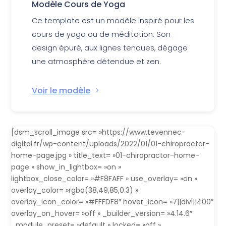
Modèle Cours de Yoga
Ce template est un modèle inspiré pour les
cours de yoga ou de méditation. Son
design épuré, aux lignes tendues, dégage
une atmosphère détendue et zen.
Voir le modèle
[dsm_scroll_image src= »https://www.tevennec-
digital.fr/wp-content/uploads/2022/01/01-chiropractor-
home-page.jpg » title_text= »01-chiropractor-home-
page » show_in_lightbox= »on »
lightbox_close_color= »#F8FAFF » use_overlay= »on »
overlay_color= »rgba(38,49,85,0.3) »
overlay_icon_color= »#FFFDF8″ hover_icon= »7||divi||400″
overlay_on_hover= »off » _builder_version= »4.14.6″
_module_preset= »default » locked= »off »