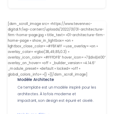
[dsm_scroll_image src= »https://www.tevennec-
digital.fr/wp-content/uploads/2022/01/01-architecture-
firm-home-page.jpg » title_text= »01-architecture-firm-
home-page » show_in_lightbox= »on »
lightbox_close_color= »#F8FAFF » use_overlay= »on »
overlay_color= »rgba(38,49,85,0.3) »
overlay_icon_color= »#FFFDF8″ hover_icon= »7||divi||400″
overlay_on_hover= »off » _builder_version= »4.14.6″
_module_preset= »default » locked= »off »
global_colors_info= »{} »][/dsm_scroll_image]
Modèle Architecte
Ce template est un modèle inspiré pour les
architectes. À la fois moderne et
impactant, son design est épuré et ciselé.