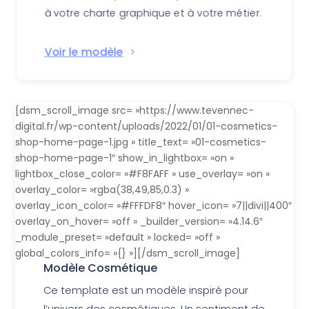
à votre charte graphique et à votre métier.
Voir le modèle
[dsm_scroll_image src= »https://www.tevennec-
digital.fr/wp-content/uploads/2022/01/01-cosmetics-
shop-home-page-1.jpg » title_text= »01-cosmetics-
shop-home-page-1″ show_in_lightbox= »on »
lightbox_close_color= »#F8FAFF » use_overlay= »on »
overlay_color= »rgba(38,49,85,0.3) »
overlay_icon_color= »#FFFDF8″ hover_icon= »7||divi||400″
overlay_on_hover= »off » _builder_version= »4.14.6″
_module_preset= »default » locked= »off »
global_colors_info= »{} »][/dsm_scroll_image]
Modèle Cosmétique
Ce template est un modèle inspiré pour
l’univers des cosmétiques. Un sentiment de