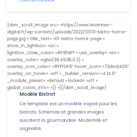
[dsm_scroll_image src= »https://www.tevennec-
digital.fr/wp-content/uploads/2022/01/01-bistro-home-
page.jpg » title_text= »01-bistro-home-page »
show_in_lightbox= »on »
lightbox_close_color= »#F8FAFF » use_overlay= »on »
overlay_color= »rgba(38,49,85,0.3) »
overlay_icon_color= »#FFFDF8″ hover_icon= »7||divi||400″
overlay_on_hover= »off » _builder_version= »4.14.6″
_module_preset= »default » locked= »off »
global_colors_info= »{} »][/dsm_scroll_image]
Modèle Bistrot
Ce template est un modèle inspiré pour les
bistrots. Schémas et grandes images
suscitent la gourmandise. Modernité et
originalité.