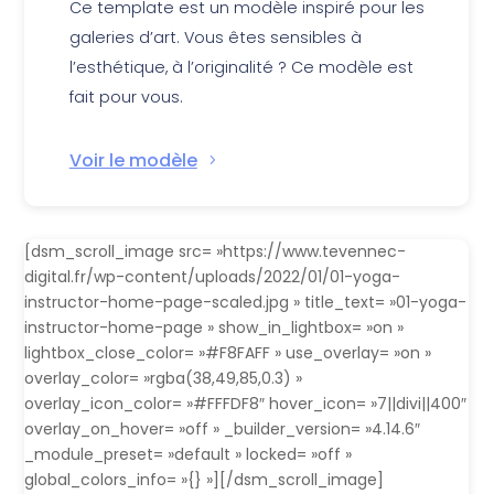
Ce template est un modèle inspiré pour les
galeries d’art. Vous êtes sensibles à
l’esthétique, à l’originalité ? Ce modèle est
fait pour vous.
Voir le modèle
[dsm_scroll_image src= »https://www.tevennec-
digital.fr/wp-content/uploads/2022/01/01-yoga-
instructor-home-page-scaled.jpg » title_text= »01-yoga-
instructor-home-page » show_in_lightbox= »on »
lightbox_close_color= »#F8FAFF » use_overlay= »on »
overlay_color= »rgba(38,49,85,0.3) »
overlay_icon_color= »#FFFDF8″ hover_icon= »7||divi||400″
overlay_on_hover= »off » _builder_version= »4.14.6″
_module_preset= »default » locked= »off »
global_colors_info= »{} »][/dsm_scroll_image]