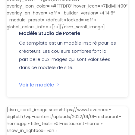
overlay_icon_color= »#FFFDF8″ hover_icon= »7||divi||400″
overlay_on_hover= »off » _builder_version= »4.14.6″
_module_preset= »default » locked= »off »
global_colors_info= »{} »][/dsm_scroll_image]
Modèle Studio de Poterie
Ce template est un modèle inspiré pour les
créateurs. Les couleurs sombres font la
part belle aux images qui sont valorisées
dans ce modèle de site.
Voir le modèle
[dsm_scroll_image src= »https://www.tevennec-
digital.fr/wp-content/uploads/2022/01/01-restaurant-
home.jpg » title_text= »01-restaurant-home »
show_in_lightbox= »on »