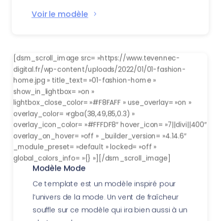
Voir le modèle
[dsm_scroll_image src= »https://www.tevennec-
digital.fr/wp-content/uploads/2022/01/01-fashion-
home.jpg » title_text= »01-fashion-home »
show_in_lightbox= »on »
lightbox_close_color= »#F8FAFF » use_overlay= »on »
overlay_color= »rgba(38,49,85,0.3) »
overlay_icon_color= »#FFFDF8″ hover_icon= »7||divi||400″
overlay_on_hover= »off » _builder_version= »4.14.6″
_module_preset= »default » locked= »off »
global_colors_info= »{} »][/dsm_scroll_image]
Modèle Mode
Ce template est un modèle inspiré pour
l’univers de la mode. Un vent de fraîcheur
souffle sur ce modèle qui ira bien aussi à un