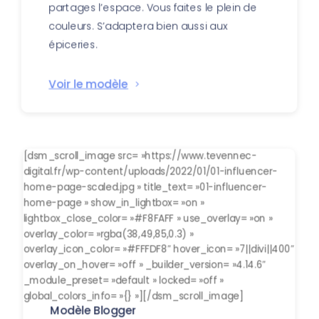
partages l’espace. Vous faites le plein de
couleurs. S’adaptera bien aussi aux
épiceries.
Voir le modèle
[dsm_scroll_image src= »https://www.tevennec-
digital.fr/wp-content/uploads/2022/01/01-influencer-
home-page-scaled.jpg » title_text= »01-influencer-
home-page » show_in_lightbox= »on »
lightbox_close_color= »#F8FAFF » use_overlay= »on »
overlay_color= »rgba(38,49,85,0.3) »
overlay_icon_color= »#FFFDF8″ hover_icon= »7||divi||400″
overlay_on_hover= »off » _builder_version= »4.14.6″
_module_preset= »default » locked= »off »
global_colors_info= »{} »][/dsm_scroll_image]
Modèle Blogger