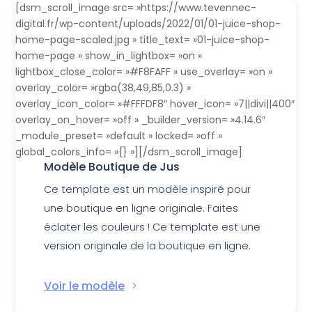
[dsm_scroll_image src= »https://www.tevennec-
digital.fr/wp-content/uploads/2022/01/01-juice-shop-
home-page-scaled.jpg » title_text= »01-juice-shop-
home-page » show_in_lightbox= »on »
lightbox_close_color= »#F8FAFF » use_overlay= »on »
overlay_color= »rgba(38,49,85,0.3) »
overlay_icon_color= »#FFFDF8″ hover_icon= »7||divi||400″
overlay_on_hover= »off » _builder_version= »4.14.6″
_module_preset= »default » locked= »off »
global_colors_info= »{} »][/dsm_scroll_image]
Modèle Boutique de Jus
Ce template est un modèle inspiré pour
une boutique en ligne originale. Faites
éclater les couleurs ! Ce template est une
version originale de la boutique en ligne.
Voir le modèle