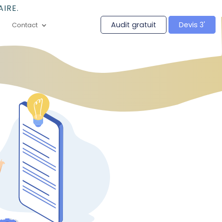
IRE.
Audit gratuit
Devis 3'
Contact