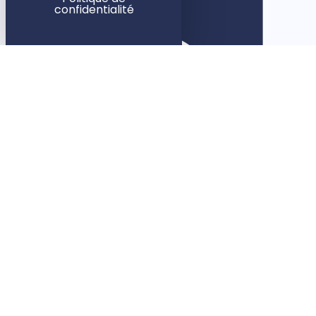
confidentialité
Rennes
5 rue des Dames
35000 Rennes
Paris