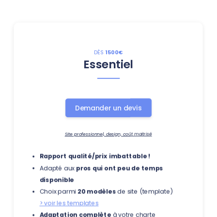
DÈS
1500€
Essentiel
Demander un devis
Site professionnel, design, coût maitrisé
Rapport qualité/prix imbattable !
Adapté aux
pros qui ont peu de temps
disponible
Choix parmi
20 modèles
de site (template)
> voir les templates
Adaptation complète
à votre charte