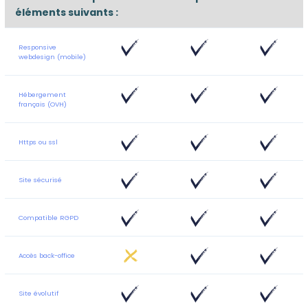
éléments suivants :
Responsive
webdesign (mobile)
Hébergement
français (OVH)
Https ou ssl
Site sécurisé
Compatible RGPD
Accès back-office
Site évolutif