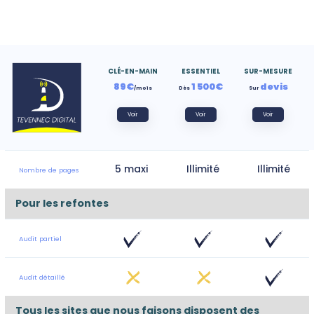
CLÉ-EN-MAIN
ESSENTIEL
SUR-MESURE
89€
1 500€
devis
/mois
Dès
Sur
Voir
Voir
Voir
5 maxi
Illimité
Illimité
Nombre de pages
Pour les refontes
Audit partiel
Audit détaillé
Tous les sites que nous faisons disposent des