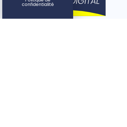
confidentialité
Rennes
5 rue des Dames
35000 Rennes
Paris
1 rue Bleue
75009 Paris
09 72 42 51 85
LIENS UTILES
BLOG
CONTACT