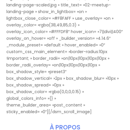
landing-page-scaled.jpg » title_text= »02-meetup-
landing-page » show_in_lightbox= »on »
lightbox_close_color= »#F8FAFF » use_overlay= »on »
overlay_color= »rgba(38,49,85,0.3) »
overlay_icon_color= »#FFFDF8″ hover_icon= »7||divi||400″
overlay_on_hover= »off » _builder_version= »4.14.6″
_module_preset= »default » hover_enabled= »0″
custom_css_main_element= »border-radius:10px
!important; » border_radii= »on|10px|10px|10px|10px »
border_radii_overlay= »on|10px|10px|10px|10px »
box_shadow_style= »preset3″
box_shadow_vertical= »2px » box_shadow_blur= »10px »
box_shadow_spread= »0px »
box_shadow_color= »rgba(0,0,0,0.15) »
global_colors_info= »{} »
theme_builder_area= »post_content »
sticky_enabled= »0″][/dsm_scroll_image]
À PROPOS