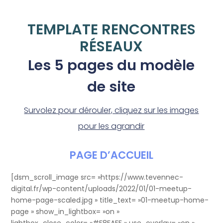
TEMPLATE RENCONTRES
RÉSEAUX
Les 5 pages du modèle
de site
Survolez pour dérouler, cliquez sur les images
pour les agrandir
PAGE D’ACCUEIL
[dsm_scroll_image src= »https://www.tevennec-
digital.fr/wp-content/uploads/2022/01/01-meetup-
home-page-scaled.jpg » title_text= »01-meetup-home-
page » show_in_lightbox= »on »
lightbox_close_color= »#F8FAFF » use_overlay= »on »