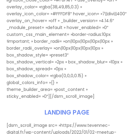
overlay_color= »rgba(38,49,85,0.3) »
overlay_icon_color= »#FFFDF8″ hover_icon= »7||divi||400″
overlay_on_hover= »off » _builder_version= »4.14.6″
_module_preset= »default » hover_enabled= »0″
custom_css_main_element= »border-radius:10px
!important; » border_radii= »on|10px|10px|10px|10px »
border_radii_overlay= »on|10px|10px|10px|10px »
box_shadow_style= »preset3″
box_shadow_vertical= »2px » box_shadow_blur= »10px »
box_shadow_spread= »0px »
box_shadow_color= »rgba(0,0,0,0.15) »
global_colors_info= »{} »
theme_builder_area= »post_content »
sticky_enabled= »0″][/dsm_scroll_image]
LANDING PAGE
[dsm_scroll_image src= »https://www.tevennec-
digital.fr/wp-content/uploads/2022/01/02-meetup-