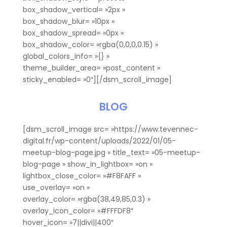
box_shadow_vertical= »2px »
box_shadow_blur= »10px »
box_shadow_spread= »0px »
box_shadow_color= »rgba(0,0,0,0.15) »
global_colors_info= »{} »
theme_builder_area= »post_content »
sticky_enabled= »0″][/dsm_scroll_image]
BLOG
[dsm_scroll_image src= »https://www.tevennec-
digital.fr/wp-content/uploads/2022/01/05-
meetup-blog-page.jpg » title_text= »05-meetup-
blog-page » show_in_lightbox= »on »
lightbox_close_color= »#F8FAFF »
use_overlay= »on »
overlay_color= »rgba(38,49,85,0.3) »
overlay_icon_color= »#FFFDF8″
hover_icon= »7||divi||400″