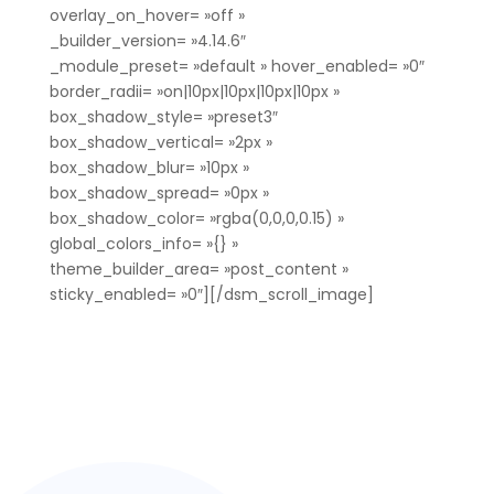
overlay_on_hover= »off »
_builder_version= »4.14.6″
_module_preset= »default » hover_enabled= »0″
border_radii= »on|10px|10px|10px|10px »
box_shadow_style= »preset3″
box_shadow_vertical= »2px »
box_shadow_blur= »10px »
box_shadow_spread= »0px »
box_shadow_color= »rgba(0,0,0,0.15) »
global_colors_info= »{} »
theme_builder_area= »post_content »
sticky_enabled= »0″][/dsm_scroll_image]