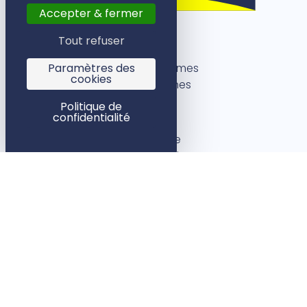
Accepter & fermer
Tout refuser
Rennes
Paramètres des
5 rue des Dames
cookies
35000 Rennes
Politique de
Paris
confidentialité
1 rue Bleue
75009 Paris
09 72 42 51 85
LIENS UTILES
BLOG
CONTACT
DEVIS EN 3 MINUTES