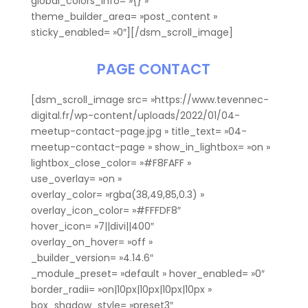
global_colors_info= »{} »
theme_builder_area= »post_content »
sticky_enabled= »0″][/dsm_scroll_image]
PAGE CONTACT
[dsm_scroll_image src= »https://www.tevennec-
digital.fr/wp-content/uploads/2022/01/04-
meetup-contact-page.jpg » title_text= »04-
meetup-contact-page » show_in_lightbox= »on »
lightbox_close_color= »#F8FAFF »
use_overlay= »on »
overlay_color= »rgba(38,49,85,0.3) »
overlay_icon_color= »#FFFDF8″
hover_icon= »7||divi||400″
overlay_on_hover= »off »
_builder_version= »4.14.6″
_module_preset= »default » hover_enabled= »0″
border_radii= »on|10px|10px|10px|10px »
box_shadow_style= »preset3″