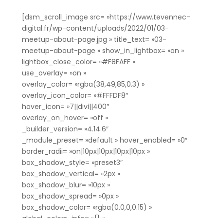
[dsm_scroll_image src= »https://www.tevennec-
digital.fr/wp-content/uploads/2022/01/03-
meetup-about-page.jpg » title_text= »03-
meetup-about-page » show_in_lightbox= »on »
lightbox_close_color= »#F8FAFF »
use_overlay= »on »
overlay_color= »rgba(38,49,85,0.3) »
overlay_icon_color= »#FFFDF8″
hover_icon= »7||divi||400″
overlay_on_hover= »off »
_builder_version= »4.14.6″
_module_preset= »default » hover_enabled= »0″
border_radii= »on|10px|10px|10px|10px »
box_shadow_style= »preset3″
box_shadow_vertical= »2px »
box_shadow_blur= »10px »
box_shadow_spread= »0px »
box_shadow_color= »rgba(0,0,0,0.15) »