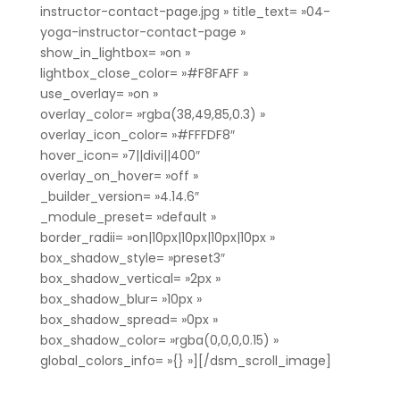
instructor-contact-page.jpg » title_text= »04-
yoga-instructor-contact-page »
show_in_lightbox= »on »
lightbox_close_color= »#F8FAFF »
use_overlay= »on »
overlay_color= »rgba(38,49,85,0.3) »
overlay_icon_color= »#FFFDF8″
hover_icon= »7||divi||400″
overlay_on_hover= »off »
_builder_version= »4.14.6″
_module_preset= »default »
border_radii= »on|10px|10px|10px|10px »
box_shadow_style= »preset3″
box_shadow_vertical= »2px »
box_shadow_blur= »10px »
box_shadow_spread= »0px »
box_shadow_color= »rgba(0,0,0,0.15) »
global_colors_info= »{} »][/dsm_scroll_image]