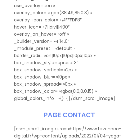
use_overlay= »on »
overlay_color= »rgba(38,49,85,0.3) »
overlay_icon_color= »#FFFDF8″
hover_icon= »7||divi||400″
overlay_on_hover= »off »
_builder_version= »4.14.6″
_module_preset= »default »
border_radii= »on|10px|10px|10px|10px »
box_shadow_style= »preset3″
box_shadow_vertical= »2px »
box_shadow_blur= »10px »
box_shadow_spread= »0px »
box_shadow_color= »rgba(0,0,0,0.15) »
global_colors_info= »{} »][/dsm_scroll_image]
PAGE CONTACT
[dsm_scroll_image src= »https://www.tevennec-
digital.fr/wp-content/uploads/2022/01/04-yoga-