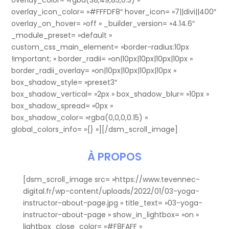
overlay_icon_color= »#FFFDF8″ hover_icon= »7||divi||400″
overlay_on_hover= »off » _builder_version= »4.14.6″
_module_preset= »default »
custom_css_main_element= »border-radius:10px
!important; » border_radii= »on|10px|10px|10px|10px »
border_radii_overlay= »on|10px|10px|10px|10px »
box_shadow_style= »preset3″
box_shadow_vertical= »2px » box_shadow_blur= »10px »
box_shadow_spread= »0px »
box_shadow_color= »rgba(0,0,0,0.15) »
global_colors_info= »{} »][/dsm_scroll_image]
À PROPOS
[dsm_scroll_image src= »https://www.tevennec-
digital.fr/wp-content/uploads/2022/01/03-yoga-
instructor-about-page.jpg » title_text= »03-yoga-
instructor-about-page » show_in_lightbox= »on »
lightbox_close_color= »#F8FAFF »