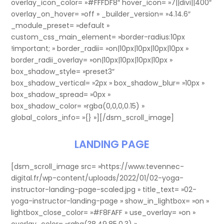
overlay_icon_color= »#FFFDF8″ hover_icon= »7||divi||400″
overlay_on_hover= »off » _builder_version= »4.14.6″
_module_preset= »default »
custom_css_main_element= »border-radius:10px
!important; » border_radii= »on|10px|10px|10px|10px »
border_radii_overlay= »on|10px|10px|10px|10px »
box_shadow_style= »preset3″
box_shadow_vertical= »2px » box_shadow_blur= »10px »
box_shadow_spread= »0px »
box_shadow_color= »rgba(0,0,0,0.15) »
global_colors_info= »{} »][/dsm_scroll_image]
LANDING PAGE
[dsm_scroll_image src= »https://www.tevennec-
digital.fr/wp-content/uploads/2022/01/02-yoga-
instructor-landing-page-scaled.jpg » title_text= »02-
yoga-instructor-landing-page » show_in_lightbox= »on »
lightbox_close_color= »#F8FAFF » use_overlay= »on »
overlay_color= »rgba(38,49,85,0.3) »