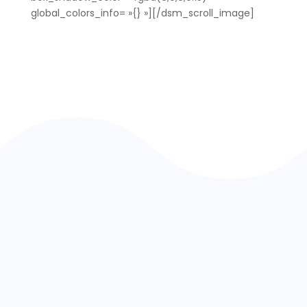
global_colors_info= »{} »][/dsm_scroll_image]