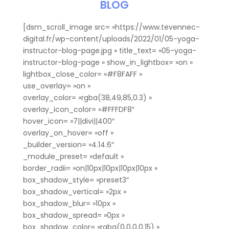
BLOG
[dsm_scroll_image src= »https://www.tevennec-
digital.fr/wp-content/uploads/2022/01/05-yoga-
instructor-blog-page.jpg » title_text= »05-yoga-
instructor-blog-page » show_in_lightbox= »on »
lightbox_close_color= »#F8FAFF »
use_overlay= »on »
overlay_color= »rgba(38,49,85,0.3) »
overlay_icon_color= »#FFFDF8″
hover_icon= »7||divi||400″
overlay_on_hover= »off »
_builder_version= »4.14.6″
_module_preset= »default »
border_radii= »on|10px|10px|10px|10px »
box_shadow_style= »preset3″
box_shadow_vertical= »2px »
box_shadow_blur= »10px »
box_shadow_spread= »0px »
box_shadow_color= »rgba(0,0,0,0.15) »