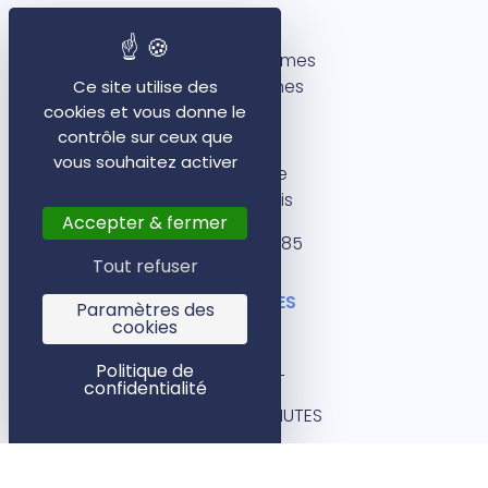
Rennes
5 rue des Dames
35000 Rennes
Ce site utilise des
cookies et vous donne le
Paris
contrôle sur ceux que
vous souhaitez activer
1 rue Bleue
75009 Paris
Accepter & fermer
09 72 42 51 85
Tout refuser
LIENS UTILES
Paramètres des
cookies
BLOG
Politique de
CONTACT
confidentialité
DEVIS EN 3 MINUTES
AUDIT GRATUIT